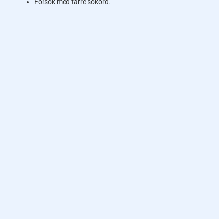
Försök med färre sökord.